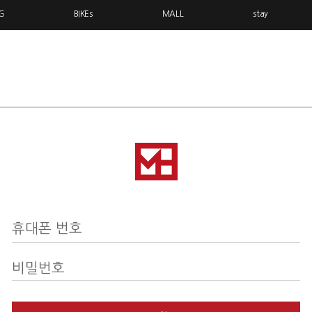
G
BIKEs
MALL
stay